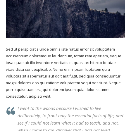
Sed ut perspiciatis unde omnis iste natus error sit voluptatem
accusantium doloremque laudantium, totam rem aperiam, eaque
ipsa quae ab illo inventore veritatis et quasi architecto beatae
vitae dicta sunt explicabo. Nemo enim ipsam luptatem quia
voluptas sit aspernatur aut odit aut fugit, sed quia consequuntur
magni dolores eos qui ratione voluptatem sequi nesciunt. Neque
porro quisquam est, qui dolorem ipsum quia dolor sit amet,
consectetur, adipisci velit.
I went to the woods because I wished to live
deliberately, to front only the essential facts of life, and
see if I could not learn what it had to teach, and not,
when I came to die, discover that I had not lived.