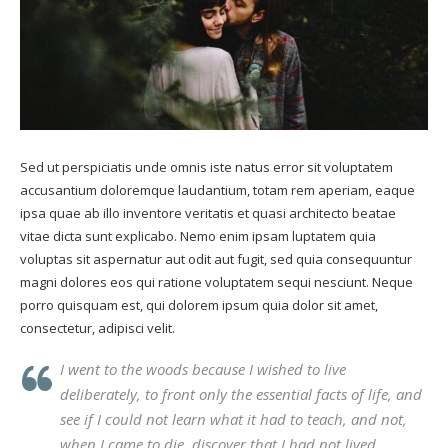
Sed ut perspiciatis unde omnis iste natus error sit voluptatem
accusantium doloremque laudantium, totam rem aperiam, eaque
ipsa quae ab illo inventore veritatis et quasi architecto beatae
vitae dicta sunt explicabo. Nemo enim ipsam luptatem quia
voluptas sit aspernatur aut odit aut fugit, sed quia consequuntur
magni dolores eos qui ratione voluptatem sequi nesciunt. Neque
porro quisquam est, qui dolorem ipsum quia dolor sit amet,
consectetur, adipisci velit.
I went to the woods because I wished to live
deliberately, to front only the essential facts of life, and
see if I could not learn what it had to teach, and not,
when I came to die, discover that I had not lived.